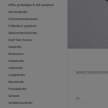
Diffus großzelliges B-Zell-Lymphom
Eierstockkrebs
Endometriumkarzinom
Follikuläres Lymphom
Gebärmutterhalskrebs
Kopf-Hals-Tumore
Hautkrebs
Hirntumore
Hodenkrebs
Leberkrebs
INHALTSVERZEICHNI
Lungenkrebs
Nierenkrebs
Prostatakrebs
Sarkome
01
Schilddrüsenkrebs