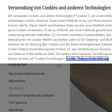
Verwendung von Cookies und anderen Technologien
Das K Wort - Diag
Wir verwenden Cookies und andere Technologien (“Cookies”), um unsere Webs
Sag Ja zum Leben!
notwendige Cookies, damit wir Ihnen unsere Website in der von Ihnen erwartet
können. Die für diesen Zweck verarbeiteten Daten werden ausschließlich anony
gerne Cookies verwenden, (1) um zu erfahren, wie unsere Website genutzt wi
seitenübergreifender Statistiken, (2) um Ihnen erweiterte Funktionalitäten und 
Interaktionen mit sozialen Medien anzubieten sowie (4) für Targeting- und Mark
stimmen Sie der Nutzung aller Cookies und der damit einhergehenden Datenver
MENÜ
Cookie-/Datenschutzerklärung beschrieben ist, was die Nutzung von Browser
von Daten an Dritte umfassen kann. Für weitere Informationen, Einstellungsmö
klicken Sie bitte auf "Cookie-Einstellungen".
Cookie-/Datenschutzerklärung
Krebsarten
Bauchspeicheldrüsenkrebs
Blasenkrebs
Brustkrebs
Chronisch lymphatische Leukämie
CUP-Syndrom
Darmkrebs