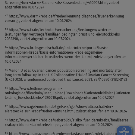
Screening-fuer-starke-Raucher-als-Kassenleistung-450907.html, zuletzt
abgerufen am 10.07.2024
¹² https://www.darmkrebs.de/frueherkennung-diagnose/frueherkennung-
vorsorge, zuletzt abgerufen am 10.07.2024
¹³ https://www.tk.de/techniker/versicherung/leistungen/weitere-
leistungen/igv-vertraege/familiaer-bedingter-brust-und-eierstockkrebs-
2032390, zuletzt abgerufen am 10.07.2024
¹⁴ https://www.krebsgesellschaft.de/onko-internetportal/basis-
informationen-krebs/basis-informationen-krebs-allgemeine-
informationen/erblicher-brustkrebs-wenn-der-k.html, zuletzt abgerufen am
10.07.2024
¹⁵ Menon U et al. Ovarian cancer population screening and mortality after
long-term follow-up in the UK Collaborative Trial of Ovarian Cancer Screening
(UKCTOCS): a randomised controlled trial. Lancet. 2021; 397(10290):2182–2193
¹⁶ https://www.leitlinienprogramm-
onkologie.de/fileadmin/user_upload/Downloads/Patientenleitlinien/Patienten
leitlinie_Eierstockkrebs-1920010.pdf, zuletzt abgerufen am 10.07.2024
¹⁷ https://www.igel-monitor.de/igel-a-z/igel/show/ultraschall-der-
eierstoecke-zur-krebsfrueherkennung.html, zuletzt abgerufen am 10.07.2024
¹⁸ https://www.darmkrebs.de/ueberblick/risiko-fuer-darmkrebs/familiaeres-
risiko/erblicher-darmkrebs-hnpcc, zuletzt abgerufen am 10.07.2024
¹⁹ https://www.mamazone.de/rezidiv-metastasierung/, zuletzt abgerufen am