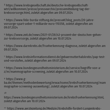
³ https://www.krebsgesellschaft.de/deutsche-krebsgesellschaft-
wtrl/willkommen/presse/pressearchiv/pressemitteilung-tag-der-
krebsvorsorge.html, zuletzt abgerufen am 09.07.2024
⁴ https://www.felix-burda-stiftung.de/presse#/blog_posts/20-jahre-
vorsorge-spart-ueber-1-milliarde-euro-110358, zuletzt abgerufen am
09.07.2024
⁵ https://www.zeit.de/news/2021-01/28/43-prozent-der-deutschen-gehen-
zur-krebsvorsorge, zuletzt abgerufen am 10.07.2024
⁶ https://www.darmkrebs.de/frueherkennung-diagnose, zuletzt abgerufen am
09.07.2024
⁷ https://www.krebsinformationsdienst.de/gebaermutterhalskrebs/pap-test-
und-vorstufen, zuletzt abgerufen am 09.07.2024
⁸ https://www.bundesgesundheitsministerium.de/service/begriffe-von-a-
z/m/mammographie-screening, zuletzt abgerufen am 10.07.2024
⁹ https://www.g-
ba.de/themen/methodenbewertung/erwachsene/krebsfrueherkennung/mam
mographie-screening-ausweitung/, zuletzt abgerufen am 10.07.2024
¹⁰
https://www.bundesgesundheitsministerium.de/krebsfrueherkennung.html,
zuletzt abgerufen am 10.07.2024
¹¹ https://www.aerztezeitung.de/Medizin/Krebshilfe-fordert-Lungenkrebs-