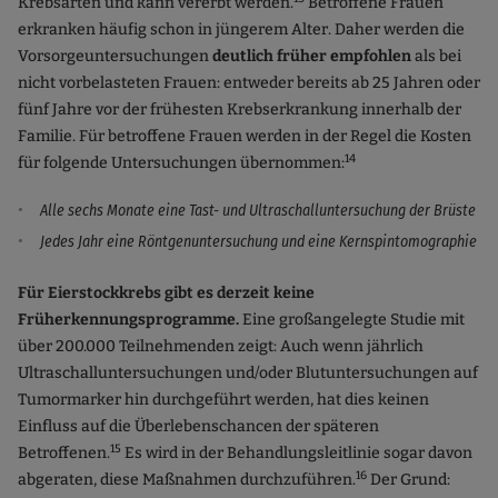
Krebsarten und kann vererbt werden.
Betroffene Frauen
erkranken häufig schon in jüngerem Alter. Daher werden die
Vorsorgeuntersuchungen
deutlich früher empfohlen
als bei
nicht vorbelasteten Frauen: entweder bereits ab 25 Jahren oder
fünf Jahre vor der frühesten Krebserkrankung innerhalb der
Familie. Für betroffene Frauen werden in der Regel die Kosten
14
für folgende Untersuchungen übernommen:
Alle sechs Monate eine Tast- und Ultraschalluntersuchung der Brüste
Jedes Jahr eine Röntgenuntersuchung und eine Kernspintomographie
Für Eierstockkrebs gibt es derzeit keine
Früherkennungsprogramme.
Eine großangelegte Studie mit
über 200.000 Teilnehmenden zeigt: Auch wenn jährlich
Ultraschalluntersuchungen und/oder Blutuntersuchungen auf
Tumormarker hin durchgeführt werden, hat dies keinen
Einfluss auf die Überlebenschancen der späteren
15
Betroffenen.
Es wird in der Behandlungsleitlinie sogar davon
16
abgeraten, diese Maßnahmen durchzuführen.
Der Grund: