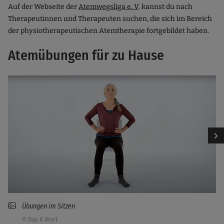
Auf der Webseite der
Atemwegsliga e. V
. kannst du nach
Therapeutinnen und Therapeuten suchen, die sich im Bereich
der physiotherapeutischen Atemtherapie fortgebildet haben.
Atemübungen für zu Hause
Übungen im Stehen
Übungen im Stehen
Übungen im Sitzen
Übungen im Sitzen
Übungen im Liegen
Übungen im Liegen
Übungen zur Entspannung
Übungen zur Entspannung
© Das K Wort
© Das K Wort
© Das K Wort
© Das K Wort
© Das K Wort
© Das K Wort
© Das K Wort
© Das K Wort